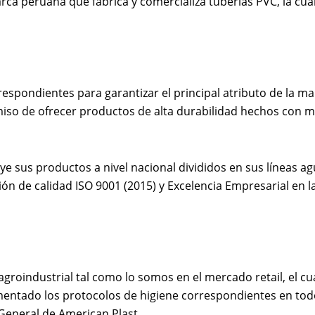
ca peruana que fabrica y comercializa tuberías PVC, la cua
pondientes para garantizar el principal atributo de la marc
so de ofrecer productos de alta durabilidad hechos con mat
e sus productos a nivel nacional divididos en sus líneas agu
n de calidad ISO 9001 (2015) y Excelencia Empresarial en la
agroindustrial tal como lo somos en el mercado retail, el 
mentado los protocolos de higiene correspondientes en todo
General de American Plast.