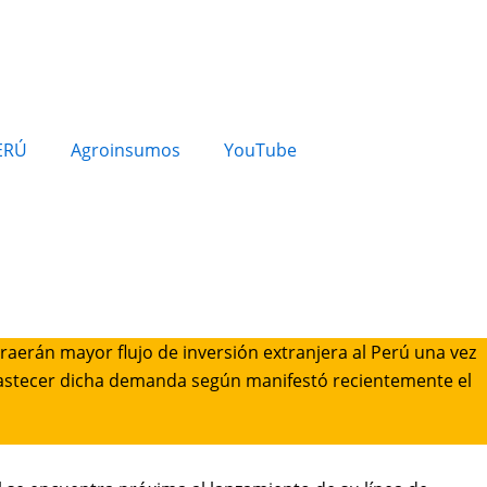
ERÚ
Agroinsumos
YouTube
traerán mayor flujo de inversión extranjera al Perú una vez
bastecer dicha demanda según manifestó recientemente el