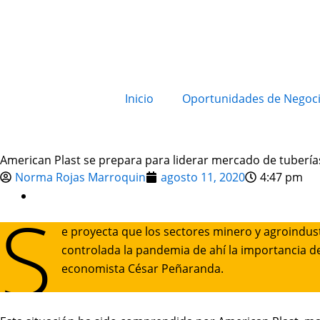
Inicio
Oportunidades de Negoc
American Plast se prepara para liderar mercado de tubería
Norma Rojas Marroquin
agosto 11, 2020
4:47 pm
S
e proyecta que los sectores minero y agroindustr
controlada la pandemia de ahí la importancia 
economista César Peñaranda.