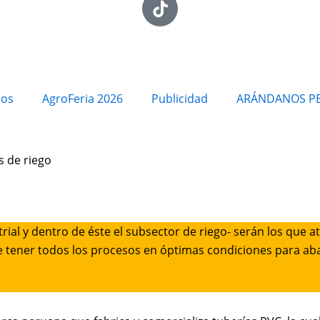
ios
AgroFeria 2026
Publicidad
ARÁNDANOS P
s de riego
ial y dentro de éste el subsector de riego- serán los que a
de tener todos los procesos en óptimas condiciones para a