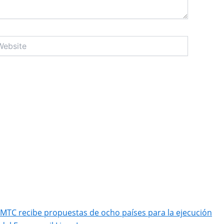
site
MTC recibe propuestas de ocho países para la ejecución