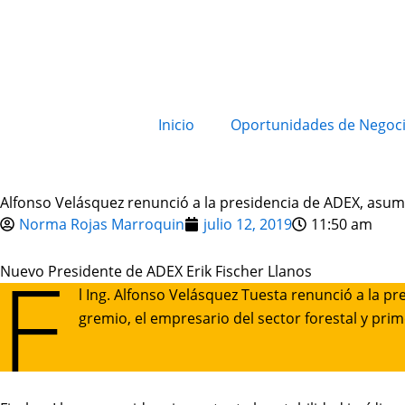
Inicio
Oportunidades de Negoc
Alfonso Velásquez renunció a la presidencia de ADEX, asume
Norma Rojas Marroquin
julio 12, 2019
11:50 am
E
Nuevo Presidente de ADEX Erik Fischer Llanos
l Ing. Alfonso Velásquez Tuesta renunció a la p
gremio, el empresario del sector forestal y prim