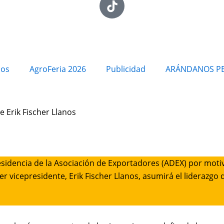
ios
AgroFeria 2026
Publicidad
ARÁNDANOS P
 Erik Fischer Llanos
residencia de la Asociación de Exportadores (ADEX) por motiv
er vicepresidente, Erik Fischer Llanos, asumirá el liderazgo