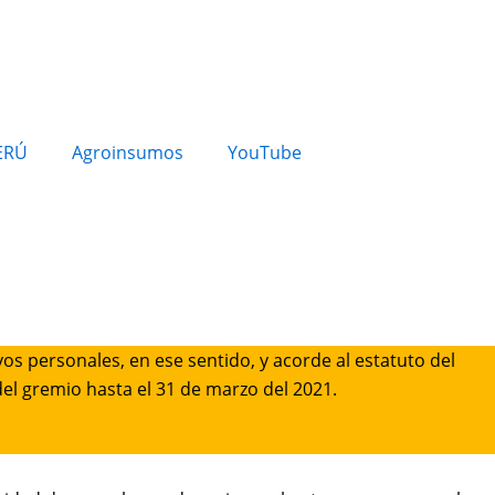
ERÚ
Agroinsumos
YouTube
os personales, en ese sentido, y acorde al estatuto del
 del gremio hasta el 31 de marzo del 2021.