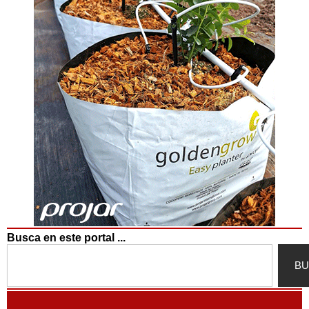
Busca en este portal ...
Search
BU