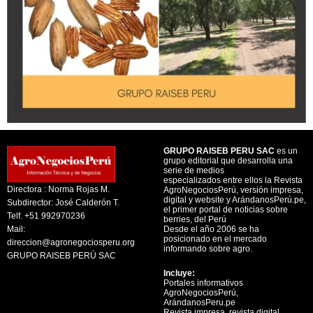
GRUPO RAISEB PERU SAC
es un
grupo editorial que desarrolla una
serie de medios
especializados entre ellos la Revista
Directora : Norma Rojas M.
AgroNegociosPerú, versión impresa,
digital y website y ArándanosPerú.pe,
Subdirector: José Calderón T.
el primer portal de noticias sobre
Telf. +51 992970236
berries, del Perú
Mail:
Desde el año 2006 se ha
posicionado en el mercado
direccion@agronegociosperu.org
informando sobre agro.
GRUPO RAISEB PERÚ SAC
Incluye:
Portales informativos
AgroNegociosPerú,
ArándanosPeru.pe
Revista impresa, revista digital