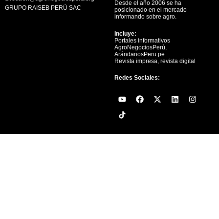
Desde el año 2006 se ha
GRUPO RAISEB PERÚ SAC
posicionado en el mercado
informando sobre agro.
Incluye:
Portales informativos
AgroNegociosPerú,
ArándanosPeru.pe
Revista impresa, revista digital
Redes Sociales:
Y
F
X
L
I
o
a
-
i
n
u
c
t
n
s
t
e
w
k
t
u
b
i
e
a
b
o
t
d
g
e
o
t
i
r
k
e
n
a
r
m