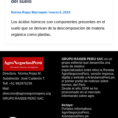
del suelo
Norma Rojas Marroquin
/
marzo 6, 2024
Los ácidos húmicos son componentes presentes en el
suelo que se derivan de la descomposición de materia
orgánica como plantas,
GRUPO RAISEB PERU SAC
es un
grupo editorial que desarrolla una
serie de medios
especializados entre ellos la Revista
Directora : Norma Rojas M.
AgroNegociosPerú, versión impresa,
digital y website y ArándanosPerú.pe,
Subdirector: José Calderón T.
el primer portal de noticias sobre
Telf. +51 992970236
berries, del Perú
Mail:
Desde el año 2006 se ha
posicionado en el mercado
direccion@agronegociosperu.org
informando sobre agro.
GRUPO RAISEB PERÚ SAC
Incluye:
Portales informativos
AgroNegociosPerú,
ArándanosPeru.pe