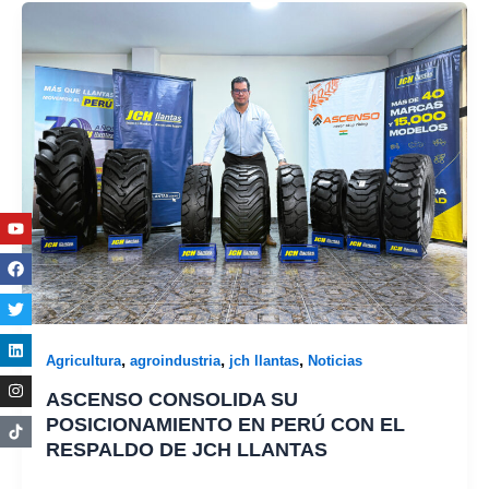
Youtube
Facebook
Twitter
Linkedin
Instagram
,
,
,
Agricultura
agroindustria
jch llantas
Noticias
ASCENSO CONSOLIDA SU
POSICIONAMIENTO EN PERÚ CON EL
RESPALDO DE JCH LLANTAS