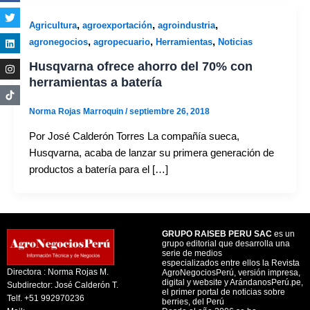
,
,
,
Agricultura
agroexportación
agroindustria
,
,
,
agronegocios
agropecuario
Herramientas
Noticias
Husqvarna ofrece ahorro del 70% con
herramientas a batería
Norma Rojas Marroquin
/
septiembre 26, 2018
Por José Calderón Torres La compañía sueca,
Husqvarna, acaba de lanzar su primera generación de
productos a batería para el […]
GRUPO RAISEB PERU SAC
es un
grupo editorial que desarrolla una
serie de medios
especializados entre ellos la Revista
Directora : Norma Rojas M.
AgroNegociosPerú, versión impresa,
digital y website y ArándanosPerú.pe,
Subdirector: José Calderón T.
el primer portal de noticias sobre
Telf. +51 992970236
berries, del Perú