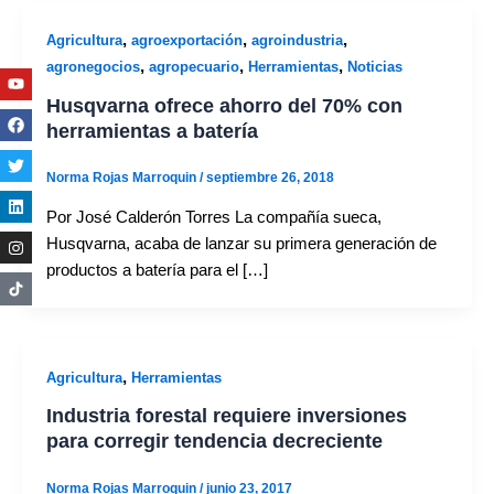
,
,
,
Agricultura
agroexportación
agroindustria
,
,
,
agronegocios
agropecuario
Herramientas
Noticias
Youtube
Facebook
Twitter
Linkedin
Instagram
Husqvarna ofrece ahorro del 70% con
herramientas a batería
Norma Rojas Marroquin
/
septiembre 26, 2018
Por José Calderón Torres La compañía sueca,
Husqvarna, acaba de lanzar su primera generación de
productos a batería para el […]
,
Agricultura
Herramientas
Industria forestal requiere inversiones
para corregir tendencia decreciente
Norma Rojas Marroquin
/
junio 23, 2017