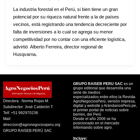
La industria forestal en el Perú, si bien tiene un gran
potencial por su riqueza natural frente a la de países
vecinos, está registrando una tendencia decreciente por
falta de inversiones a lo cual se agrega su menor
competitividad por no contar con una eficiente logística,
advirtió Alberto Ferreira, director regional de
Husqvarna.
GRUPO RAISEB PERU SAC
es un
grupo editorial que desarrolla una
serie de medios
especializados entre ellos la Revista
Directora : Norma Rojas M.
AgroNegociosPerú, versión impresa,
digital y website y ArándanosPerú.pe,
Subdirector: José Calderón T.
el primer portal de noticias sobre
Telf. +51 992970236
berries, del Perú
Mail:
Desde el año 2006 se ha
posicionado en el mercado
direccion@agronegociosperu.org
informando sobre agro.
GRUPO RAISEB PERÚ SAC
Incluye: