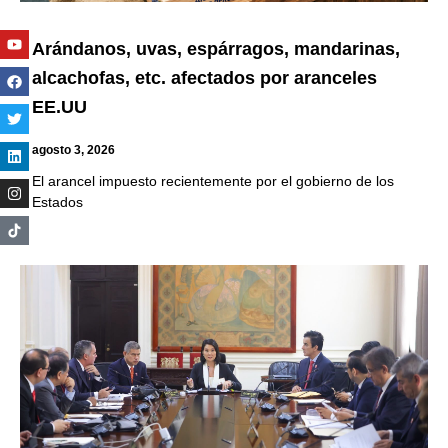
Youtube
Facebook
Twitter
Linkedin
Instagram
Arándanos, uvas, espárragos, mandarinas,
alcachofas, etc. afectados por aranceles
EE.UU
agosto 3, 2026
El arancel impuesto recientemente por el gobierno de los
Estados