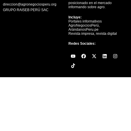
posicionado en el mercado
direccion@agronegociosperu.org
informando sobre agro.
GRUPO RAISEB PERÚ SAC
Incluye:
Portales informativos
AgroNegociosPerú,
ArándanosPeru.pe
Revista impresa, revista digital
Redes Sociales:
Y
F
X
L
I
o
a
-
i
n
u
c
t
n
s
t
e
w
k
t
u
b
i
e
a
b
o
t
d
g
e
o
t
i
r
k
e
n
a
r
m