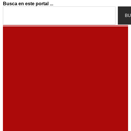
Busca en este portal ...
Search
BU