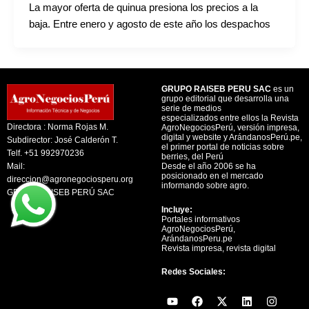
La mayor oferta de quinua presiona los precios a la
baja. Entre enero y agosto de este año los despachos
GRUPO RAISEB PERU SAC
es un
grupo editorial que desarrolla una
serie de medios
especializados entre ellos la Revista
Directora : Norma Rojas M.
AgroNegociosPerú, versión impresa,
digital y website y ArándanosPerú.pe,
Subdirector: José Calderón T.
el primer portal de noticias sobre
Telf. +51 992970236
berries, del Perú
Mail:
Desde el año 2006 se ha
posicionado en el mercado
direccion@agronegociosperu.org
informando sobre agro.
GRUPO RAISEB PERÚ SAC
Incluye:
Portales informativos
AgroNegociosPerú,
ArándanosPeru.pe
Revista impresa, revista digital
Redes Sociales:
Y
F
X
L
I
o
a
-
i
n