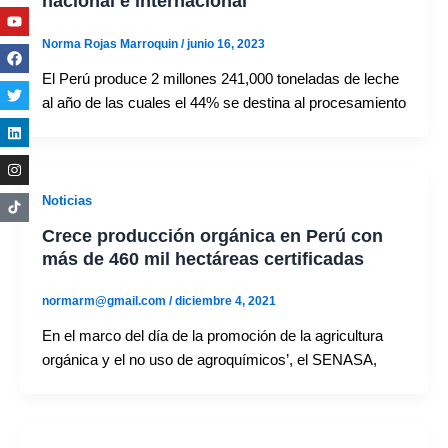
nacional e internacional
Youtube
Facebook
Twitter
Linkedin
Instagram
Norma Rojas Marroquin
/
junio 16, 2023
El Perú produce 2 millones 241,000 toneladas de leche
al año de las cuales el 44% se destina al procesamiento
Noticias
Crece producción orgánica en Perú con
más de 460 mil hectáreas certificadas
normarm@gmail.com
/
diciembre 4, 2021
En el marco del día de la promoción de la agricultura
orgánica y el no uso de agroquímicos’, el SENASA,