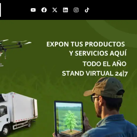
Youtube
Facebook
X-
Linkedin
Instagram
twitter