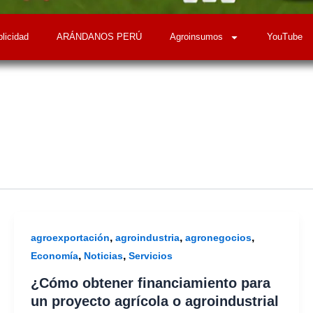
licidad
ARÁNDANOS PERÚ
Agroinsumos
YouTube
,
,
,
agroexportación
agroindustria
agronegocios
,
,
Economía
Noticias
Servicios
¿Cómo obtener financiamiento para
un proyecto agrícola o agroindustrial