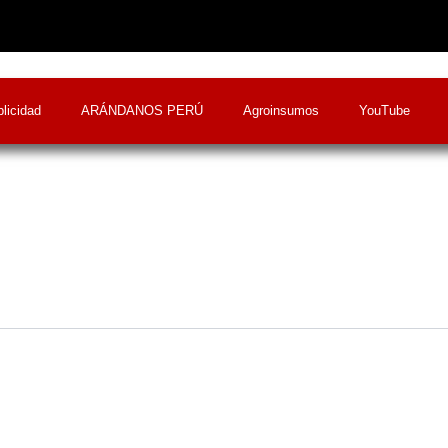
licidad
ARÁNDANOS PERÚ
Agroinsumos
YouTube