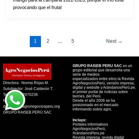
provocando que el frutal
1
2
…
5
Next
→
GRUPO RAISEB PERU SAC
es un
grupo editorial que desarrolla una
serie de medios
especializados entre ellos la Revista
Directora : Norma Rojas M.
AgroNegociosPerú, versión impresa,
digital y website y ArándanosPerú.pe,
Subdirector: José Calderón T.
el primer portal de noticias sobre
Telf. +51 992970236
berries, del Perú
Mail:
Desde el año 2006 se ha
posicionado en el mercado
direccion@agronegociosperu.org
informando sobre agro.
GRUPO RAISEB PERÚ SAC
Incluye:
Portales informativos
AgroNegociosPerú,
ArándanosPeru.pe
Revista impresa, revista digital