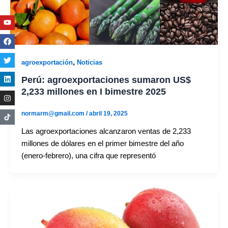
Youtube
Facebook
Twitter
Linkedin
Instagram
,
agroexportación
Noticias
Perú: agroexportaciones sumaron US$
2,233 millones en I bimestre 2025
normarm@gmail.com
/
abril 19, 2025
Las agroexportaciones alcanzaron ventas de 2,233
millones de dólares en el primer bimestre del año
(enero-febrero), una cifra que representó