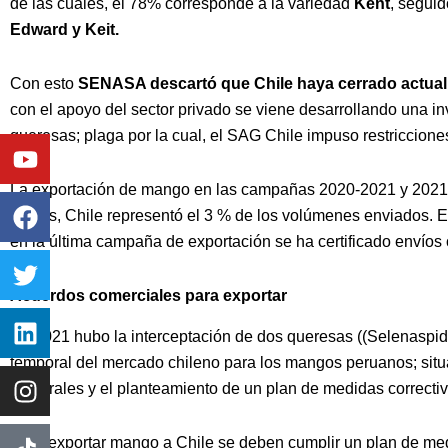
de las cuales, el 78% corresponde a la variedad
Kent
, segui
Edward y Keit.
Con esto
SENASA descartó que Chile haya cerrado actua
con el apoyo del sector privado se viene desarrollando una in
queresas; plaga por la cual, el SAG Chile impuso restriccione
Youtube
Facebook
Twitter
Linkedin
Instagram
La exportación de mango en las campañas 2020-2021 y 2021-
cuales, Chile representó el 3 % de los volúmenes enviados. Es
en la última campaña de exportación se ha certificado envíos
Acuerdos comerciales para exportar
En 2021 hubo la interceptación de dos queresas ((Selenaspidu
temporal del mercado chileno para los mangos peruanos; situ
bilaterales y el planteamiento de un plan de medidas correcti
Para exportar mango a Chile se deben cumplir un plan de me