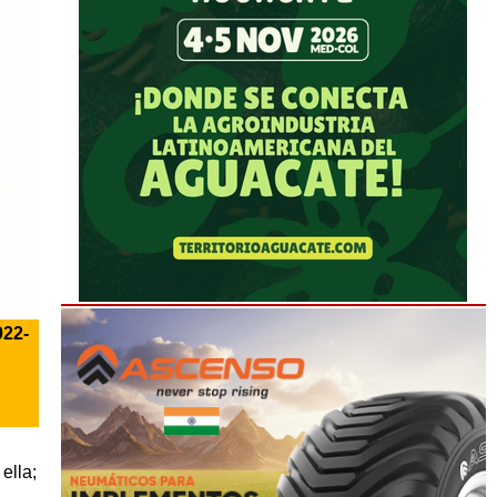
022-
ella;