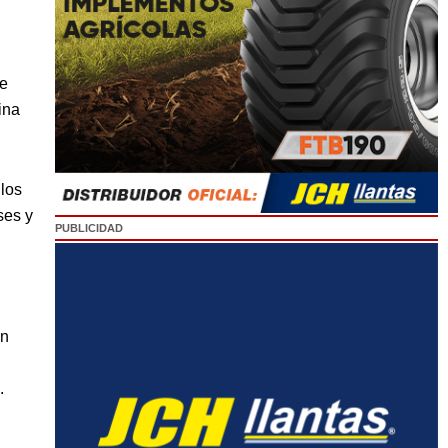
e
ina
los
ses y
PUBLICIDAD
ón
.