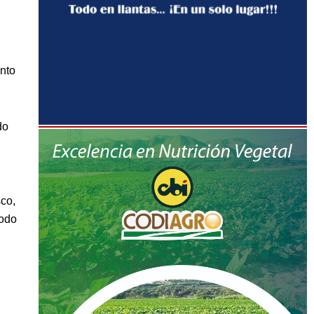
nto
do
n
co,
íodo