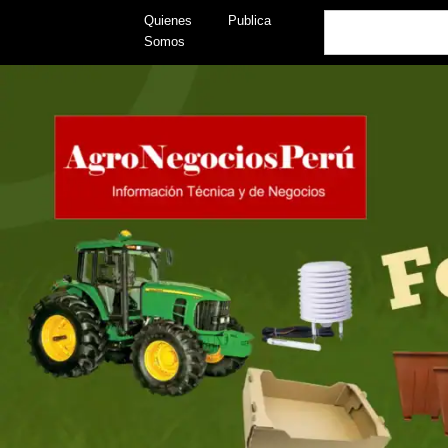
Skip
Search
Quienes
Publica
to
Somos
content