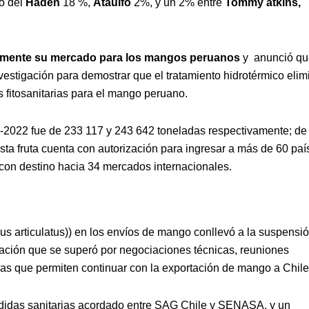
do del
Haden
18 %,
Ataulfo
2%, y un 2% entre
Tommy atkins,
lmente su mercado para los mangos peruanos
y anunció qu
vestigación para demostrar que el tratamiento hidrotérmico elim
s fitosanitarias para el mango peruano.
2022 fue de 233 117 y 243 642 toneladas respectivamente; de 
ta fruta cuenta con autorización para ingresar a más de 60 paí
 con destino hacia 34 mercados internacionales.
s articulatus)) en los envíos de mango conllevó a la suspensi
ación que se superó por negociaciones técnicas, reuniones
vas que permiten continuar con la exportación de mango a Chile
didas sanitarias acordado entre SAG Chile y SENASA, y un