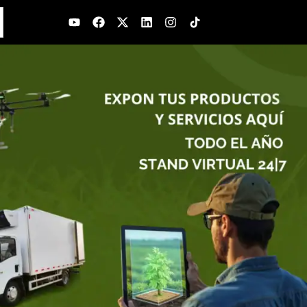
Youtube
Facebook
X-
Linkedin
Instagram
twitter