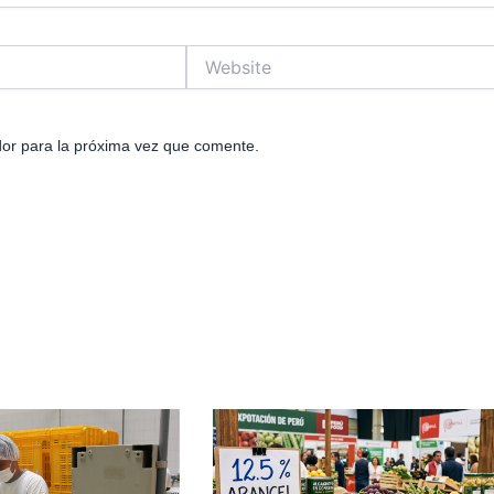
Website
or para la próxima vez que comente.
e
age
Page
Page