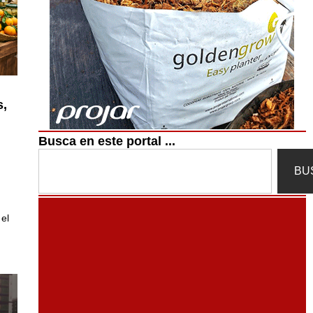
s,
Busca en este portal ...
Search
BU
el