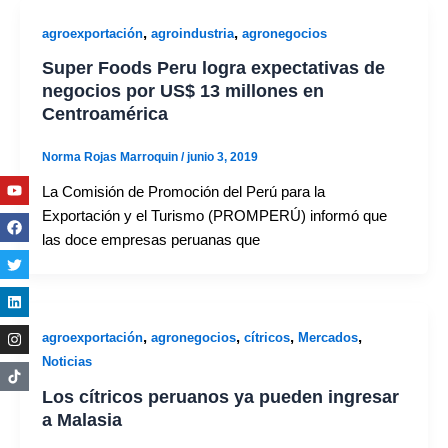
,
,
agroexportación
agroindustria
agronegocios
Super Foods Peru logra expectativas de
negocios por US$ 13 millones en
Centroamérica
Norma Rojas Marroquin
/
junio 3, 2019
Youtube
Facebook
Twitter
Linkedin
Instagram
La Comisión de Promoción del Perú para la
Exportación y el Turismo (PROMPERÚ) informó que
las doce empresas peruanas que
,
,
,
,
agroexportación
agronegocios
cítricos
Mercados
Noticias
Los cítricos peruanos ya pueden ingresar
a Malasia