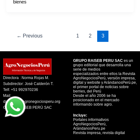
bienes
←
Previous
1
2
3
GRUPO RAISEB PERU SAC
es un
grupo editorial que desarrolla una
serie de medios
especializados entre ellos la Revista
Directora : Norma Rojas M.
AgroNegociosPerú, versión impresa,
digital y website y ArándanosPerú.pe,
Subdirector: José Calderón T.
el primer portal de noticias sobre
Telf. +51 992970236
berries, del Perú
Mail:
Desde el año 2006 se ha
posicionado en el mercado
direccion@agronegociosperu.org
informando sobre agro.
GRUPO RAISEB PERÚ SAC
Incluye:
Portales informativos
AgroNegociosPerú,
ArándanosPeru.pe
Revista impresa, revista digital