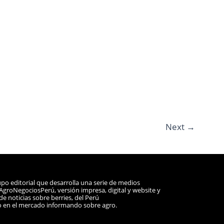
Next
→
po editorial que desarrolla una serie de medios
a AgroNegociosPerú, versión impresa, digital y website y
e noticias sobre berries, del Perú
o en el mercado informando sobre agro.