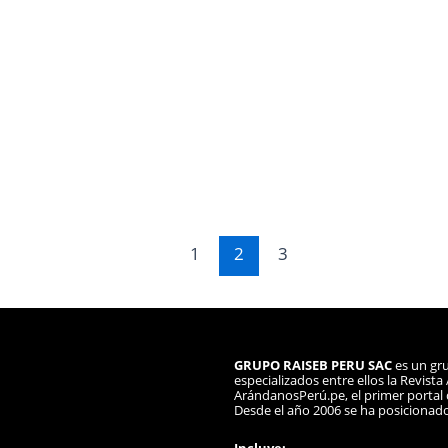
1
2
3
GRUPO RAISEB PERU SAC
es un gru
especializados entre ellos la Revist
ArándanosPerú.pe, el primer portal d
Desde el año 2006 se ha posicionad
Incluye: