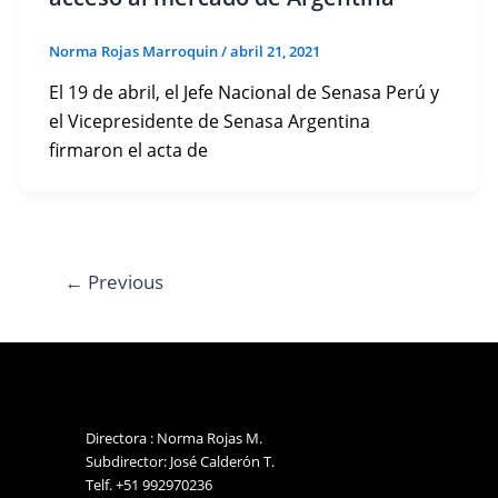
Norma Rojas Marroquin
/
abril 21, 2021
El 19 de abril, el Jefe Nacional de Senasa Perú y
el Vicepresidente de Senasa Argentina
firmaron el acta de
←
Previous
Directora : Norma Rojas M.
Subdirector: José Calderón T.
Telf. +51 992970236