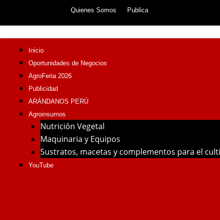
Skip
Quienes Somos
Publica
to
content
Inicio
Oportunidades de Negocios
AgroFeria 2026
Publicidad
ARÁNDANOS PERÚ
Agroinsumos
Nutrición Vegetal
Maquinaria y Equipos
Sustratos, macetas y complementos para el cul
YouTube