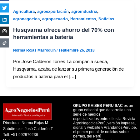
,
,
,
Agricultura
agroexportación
agroindustria
,
,
,
agronegocios
agropecuario
Herramientas
Noticias
Husqvarna ofrece ahorro del 70% con
herramientas a batería
Norma Rojas Marroquin
/
septiembre 26, 2018
Por José Calderón Torres La compañía sueca,
Husqvarna, acaba de lanzar su primera generación de
productos a batería para el […]
GRUPO RAISEB PERU SAC
es un
grupo editorial que desarrolla una
serie de medios
especializados entre ellos la Revista
Directora : Norma Rojas M.
AgroNegociosPerú, versión impresa,
digital y website y ArándanosPerú.pe,
Subdirector: José Calderón T.
el primer portal de noticias sobre
Telf. +51 992970236
berries, del Perú