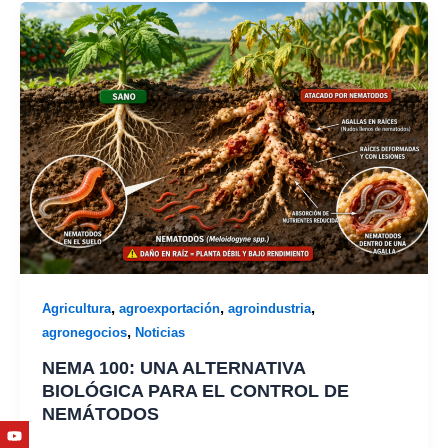
,
,
,
Agricultura
agroexportación
agroindustria
,
agronegocios
Noticias
NEMA 100: UNA ALTERNATIVA
BIOLÓGICA PARA EL CONTROL DE
NEMÁTODOS
Youtube
Facebook
Twitter
Linkedin
Instagram