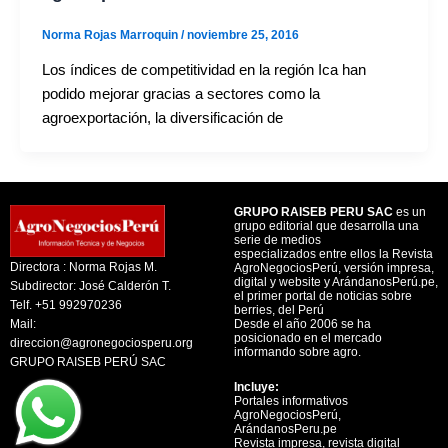
Norma Rojas Marroquin
/
noviembre 25, 2016
Los índices de competitividad en la región Ica han
podido mejorar gracias a sectores como la
agroexportación, la diversificación de
GRUPO RAISEB PERU SAC
es un
grupo editorial que desarrolla una
serie de medios
especializados entre ellos la Revista
Directora : Norma Rojas M.
AgroNegociosPerú, versión impresa,
digital y website y ArándanosPerú.pe,
Subdirector: José Calderón T.
el primer portal de noticias sobre
Telf. +51 992970236
berries, del Perú
Mail:
Desde el año 2006 se ha
posicionado en el mercado
direccion@agronegociosperu.org
informando sobre agro.
GRUPO RAISEB PERÚ SAC
Incluye:
Portales informativos
AgroNegociosPerú,
ArándanosPeru.pe
Revista impresa, revista digital