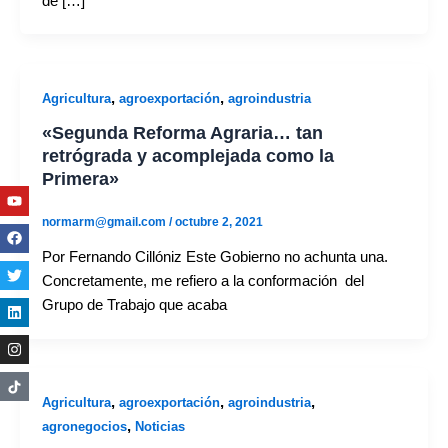
de […]
,
,
Agricultura
agroexportación
agroindustria
«Segunda Reforma Agraria… tan
retrógrada y acomplejada como la
Primera»
Youtube
Facebook
Twitter
Linkedin
Instagram
normarm@gmail.com
/
octubre 2, 2021
Por Fernando Cillóniz Este Gobierno no achunta una.
Concretamente, me refiero a la conformación del
Grupo de Trabajo que acaba
,
,
,
Agricultura
agroexportación
agroindustria
,
agronegocios
Noticias