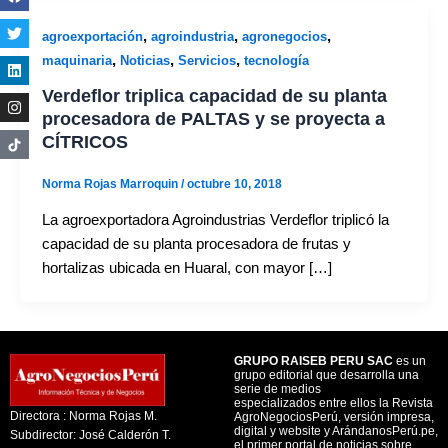
,
,
,
agroexportación
agroindustria
agronegocios
,
,
,
maquinaria
Noticias
Servicios
tecnología
Verdeflor triplica capacidad de su planta
procesadora de PALTAS y se proyecta a
CÍTRICOS
Norma Rojas Marroquin
/
octubre 10, 2018
La agroexportadora Agroindustrias Verdeflor triplicó la
capacidad de su planta procesadora de frutas y
hortalizas ubicada en Huaral, con mayor […]
GRUPO RAISEB PERU SAC
es un
grupo editorial que desarrolla una
serie de medios
especializados entre ellos la Revista
Directora : Norma Rojas M.
AgroNegociosPerú, versión impresa,
digital y website y ArándanosPerú.pe,
Subdirector: José Calderón T.
el primer portal de noticias sobre