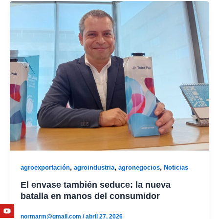
,
,
,
agroexportación
agroindustria
agronegocios
Noticias
El envase también seduce: la nueva
batalla en manos del consumidor
Youtube
Facebook
Twitter
Linkedin
Instagram
normarm@gmail.com
/
abril 27, 2026