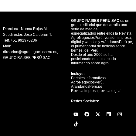
GRUPO RAISEB PERU SAC
es un
grupo editorial que desarrolla una
Directora : Norma Rojas M.
serie de medios
especializados entre ellos la Revista
Subdirector: José Calderón T.
AgroNegociosPerú, versión impresa,
Telf. +51 992970236
digital y website y ArándanosPerú.pe,
Mail:
el primer portal de noticias sobre
berries, del Perú
direccion@agronegociosperu.org
Desde el año 2006 se ha
GRUPO RAISEB PERÚ SAC
posicionado en el mercado
informando sobre agro.
Incluye:
Portales informativos
AgroNegociosPerú,
ArándanosPeru.pe
Revista impresa, revista digital
Redes Sociales:
Y
F
X
L
I
o
a
-
i
n
u
c
t
n
s
t
e
w
k
t
u
b
i
e
a
b
o
t
d
g