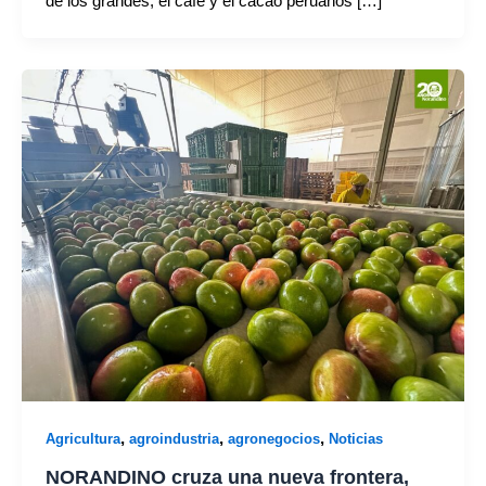
de los grandes, el café y el cacao peruanos […]
,
,
,
Agricultura
agroindustria
agronegocios
Noticias
NORANDINO cruza una nueva frontera,