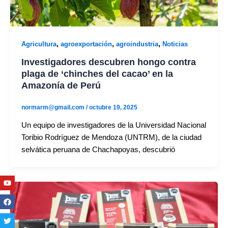
,
,
,
Agricultura
agroexportación
agroindustria
Noticias
Investigadores descubren hongo contra
plaga de ‘chinches del cacao’ en la
Amazonía de Perú
normarm@gmail.com
/
octubre 19, 2025
Un equipo de investigadores de la Universidad Nacional
Toribio Rodríguez de Mendoza (UNTRM), de la ciudad
selvática peruana de Chachapoyas, descubrió
Youtube
Facebook
Twitter
Linkedin
Instagram