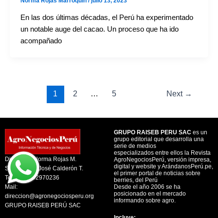
Norma Rojas Marroquin
/
julio 13, 2023
En las dos últimas décadas, el Perú ha experimentado
un notable auge del cacao. Un proceso que ha ido
acompañado
1
2
…
5
Next
→
GRUPO RAISEB PERU SAC
es un
grupo editorial que desarrolla una
serie de medios
especializados entre ellos la Revista
Directora : Norma Rojas M.
AgroNegociosPerú, versión impresa,
digital y website y ArándanosPerú.pe,
Subdirector: José Calderón T.
el primer portal de noticias sobre
Telf. +51 992970236
berries, del Perú
Mail:
Desde el año 2006 se ha
posicionado en el mercado
direccion@agronegociosperu.org
informando sobre agro.
GRUPO RAISEB PERÚ SAC
Incluye: