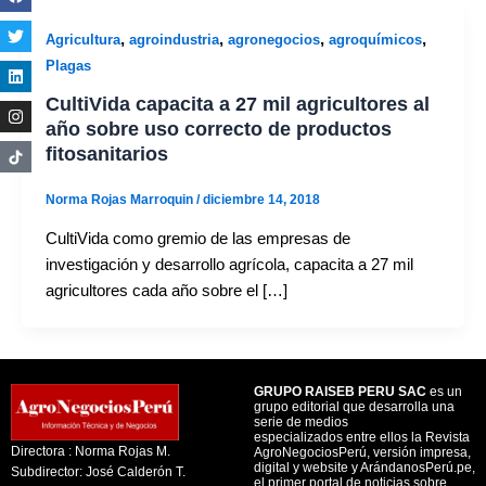
,
,
,
,
Agricultura
agroindustria
agronegocios
agroquímicos
Plagas
CultiVida capacita a 27 mil agricultores al
año sobre uso correcto de productos
fitosanitarios
Norma Rojas Marroquin
/
diciembre 14, 2018
CultiVida como gremio de las empresas de
investigación y desarrollo agrícola, capacita a 27 mil
agricultores cada año sobre el […]
GRUPO RAISEB PERU SAC
es un
grupo editorial que desarrolla una
serie de medios
especializados entre ellos la Revista
Directora : Norma Rojas M.
AgroNegociosPerú, versión impresa,
digital y website y ArándanosPerú.pe,
Subdirector: José Calderón T.
el primer portal de noticias sobre