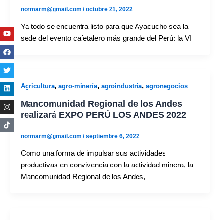
normarm@gmail.com
/
octubre 21, 2022
Ya todo se encuentra listo para que Ayacucho sea la
Youtube
Facebook
Twitter
Linkedin
Instagram
sede del evento cafetalero más grande del Perú: la VI
,
,
,
Agricultura
agro-minería
agroindustria
agronegocios
Mancomunidad Regional de los Andes
realizará EXPO PERÚ LOS ANDES 2022
normarm@gmail.com
/
septiembre 6, 2022
Como una forma de impulsar sus actividades
productivas en convivencia con la actividad minera, la
Mancomunidad Regional de los Andes,