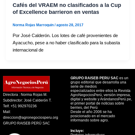
Cafés del VRAEM no clasificados a la Cup
of Excellence barrieron en ventas
Norma Rojas Marroquin
/
agosto 28, 2017
Por José Calderón. Los lotes de café provenientes de
Ayacucho, pese a no haber clasificado para la subasta
internacional de
GRUPO RAISEB PERU SAC
es un
grupo editorial que desarrolla una
serie de medios
especializados entre ellos la Revista
Directora : Norma Rojas M.
AgroNegociosPerú, versión impresa,
digital y website y ArándanosPerú.pe,
Subdirector: José Calderón T.
el primer portal de noticias sobre
Telf. +51 992970236
berries, del Perú
Mail:
Desde el año 2006 se ha
posicionado en el mercado
direccion@agronegociosperu.org
informando sobre agro.
GRUPO RAISEB PERÚ SAC
Incluye:
Portales informativos