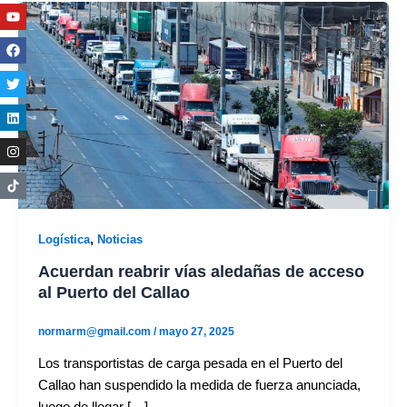
Youtube
Facebook
Twitter
Linkedin
Instagram
,
Logística
Noticias
Acuerdan reabrir vías aledañas de acceso
al Puerto del Callao
normarm@gmail.com
/
mayo 27, 2025
Los transportistas de carga pesada en el Puerto del
Callao han suspendido la medida de fuerza anunciada,