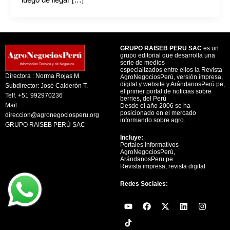
luego de llegar […]
GRUPO RAISEB PERU SAC
es un
grupo editorial que desarrolla una
serie de medios
especializados entre ellos la Revista
Directora : Norma Rojas M.
AgroNegociosPerú, versión impresa,
digital y website y ArándanosPerú.pe,
Subdirector: José Calderón T.
el primer portal de noticias sobre
Telf. +51 992970236
berries, del Perú
Mail:
Desde el año 2006 se ha
posicionado en el mercado
direccion@agronegociosperu.org
informando sobre agro.
GRUPO RAISEB PERÚ SAC
Incluye:
Portales informativos
AgroNegociosPerú,
ArándanosPeru.pe
Revista impresa, revista digital
Redes Sociales:
Y
F
X
L
I
o
a
-
i
n
u
c
t
n
s
t
e
w
k
t