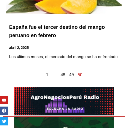
España fue el tercer destino del mango
peruano en febrero
abril 2, 2025
Los últimos meses, el mercado del mango se ha enfrentado
1
…
48
49
50
Youtube
Facebook
Twitter
Linkedin
Instagram