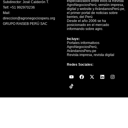
especializados entre ellos la Revista
Subdirector: José Calderón T.
AgroNegociosPerú, versión impresa,
Telf. +51 992970236
digital y website y ArándanosPerú.pe,
Mail:
el primer portal de noticias sobre
berries, del Perú
direccion@agronegociosperu.org
Desde el año 2006 se ha
GRUPO RAISEB PERÚ SAC
posicionado en el mercado
informando sobre agro.
Incluye:
Portales informativos
AgroNegociosPerú,
ArándanosPeru.pe
Revista impresa, revista digital
Redes Sociales:
Y
F
X
L
I
o
a
-
i
n
u
c
t
n
s
t
e
w
k
t
u
b
i
e
a
b
o
t
d
g
e
o
t
i
r
k
e
n
a
r
m