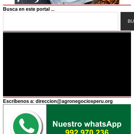
Busca en este portal ...
Search
BU
Escríbenos a: direccion@agronegociosperu.org