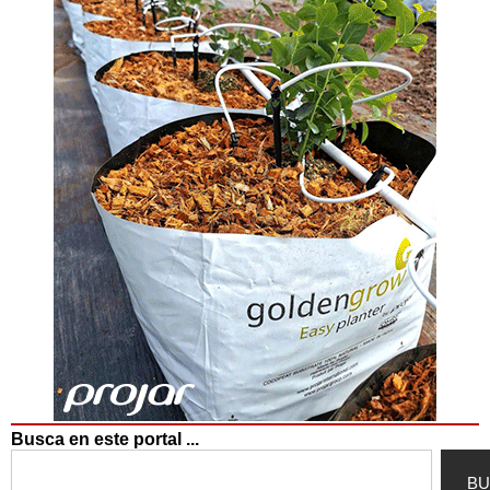
Busca en este portal ...
Search
BU