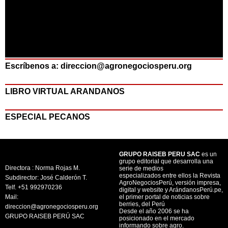
Escríbenos a: direccion@agronegociosperu.org
LIBRO VIRTUAL ARANDANOS
ESPECIAL PECANOS
GRUPO RAISEB PERU SAC
es un
grupo editorial que desarrolla una
Directora : Norma Rojas M.
serie de medios
especializados entre ellos la Revista
Subdirector: José Calderón T.
AgroNegociosPerú, versión impresa,
Telf. +51 992970236
digital y website y ArándanosPerú.pe,
Mail:
el primer portal de noticias sobre
berries, del Perú
direccion@agronegociosperu.org
Desde el año 2006 se ha
GRUPO RAISEB PERÚ SAC
posicionado en el mercado
informando sobre agro.