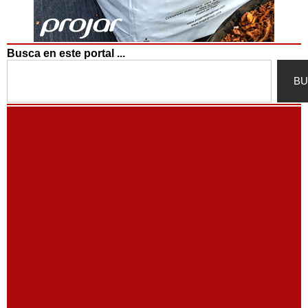
Busca en este portal ...
Search
BU