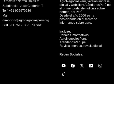
Directora : Norma Rojas M.
AgroNegociosPerú, versión impresa,
digital y website y ArándanosPerú.pe,
Subdirector: José Calderón T.
el primer portal de noticias sobre
Telf. +51 992970236
berries, del Perú
Mail:
Desde el año 2006 se ha
posicionado en el mercado
direccion@agronegociosperu.org
informando sobre agro.
GRUPO RAISEB PERÚ SAC
Incluye:
Portales informativos
AgroNegociosPerú,
ArándanosPeru.pe
Revista impresa, revista digital
Redes Sociales:
Y
F
X
L
I
o
a
-
i
n
u
c
t
n
s
t
e
w
k
t
u
b
i
e
a
b
o
t
d
g
e
o
t
i
r
k
e
n
a
r
m