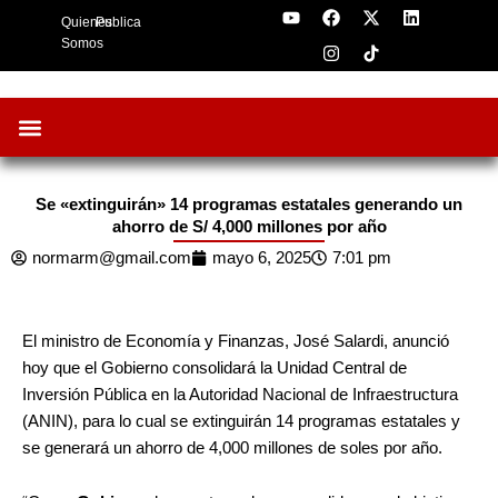
Y
F
I
X
L
Skip
Quienes
Publica
o
a
n
-
i
to
u
c
s
t
n
Somos
t
e
t
w
k
content
u
b
a
i
e
b
o
g
t
d
e
o
r
t
i
k
a
e
n
m
r
Oportunidades de Negocios
AgroFeria 2026
ARÁNDANOS PERÚ
Se «extinguirán» 14 programas estatales generando un
ahorro de S/ 4,000 millones por año
normarm@gmail.com
mayo 6, 2025
7:01 pm
El ministro de Economía y Finanzas, José Salardi, anunció
hoy que el Gobierno consolidará la Unidad Central de
Inversión Pública en la Autoridad Nacional de Infraestructura
(ANIN), para lo cual se extinguirán 14 programas estatales y
se generará un ahorro de 4,000 millones de soles por año.