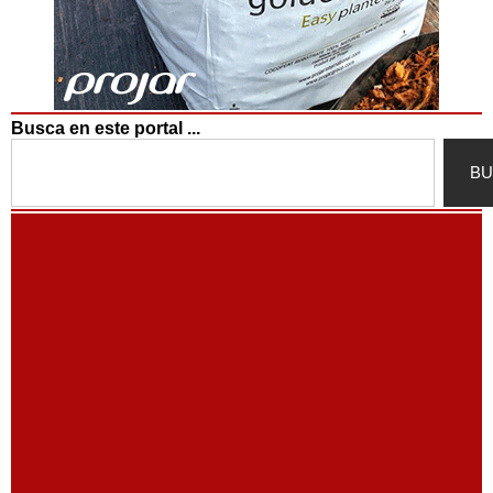
Busca en este portal ...
Search
BU