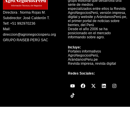
grupo editorial que desarrolla una
serie de medios
especializados entre ellos la Revista
Directora : Norma Rojas M.
AgroNegociosPerú, versión impresa,
digital y website y ArándanosPerú.pe,
Subdirector: José Calderón T.
el primer portal de noticias sobre
Telf. +51 992970236
berries, del Perú
Mail:
Desde el año 2006 se ha
posicionado en el mercado
direccion@agronegociosperu.org
informando sobre agro.
GRUPO RAISEB PERÚ SAC
Incluye:
Portales informativos
AgroNegociosPerú,
ArándanosPeru.pe
Revista impresa, revista digital
Redes Sociales:
Y
F
X
L
I
o
a
-
i
n
u
c
t
n
s
t
e
w
k
t
u
b
i
e
a
b
o
t
d
g
e
o
t
i
r
k
e
n
a
r
m