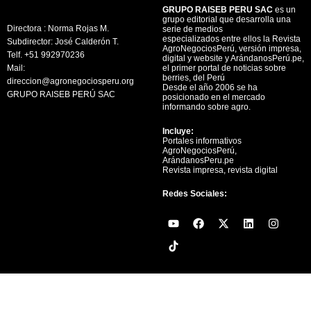
GRUPO RAISEB PERU SAC
es un
grupo editorial que desarrolla una
Directora : Norma Rojas M.
serie de medios
especializados entre ellos la Revista
Subdirector: José Calderón T.
AgroNegociosPerú, versión impresa,
Telf. +51 992970236
digital y website y ArándanosPerú.pe,
Mail:
el primer portal de noticias sobre
berries, del Perú
direccion@agronegociosperu.org
Desde el año 2006 se ha
GRUPO RAISEB PERÚ SAC
posicionado en el mercado
informando sobre agro.
Incluye:
Portales informativos
AgroNegociosPerú,
ArándanosPeru.pe
Revista impresa, revista digital
Redes Sociales:
Y
F
X
L
I
o
a
-
i
n
u
c
t
n
s
t
e
w
k
t
u
b
i
e
a
b
o
t
d
g
e
o
t
i
r
k
e
n
a
r
m