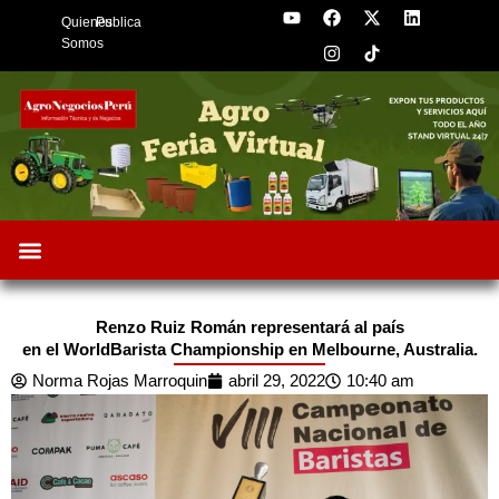
Y
F
I
X
L
Skip
Quienes
Publica
o
a
n
-
i
to
u
c
s
t
n
Somos
t
e
t
w
k
content
u
b
a
i
e
b
o
g
t
d
e
o
r
t
i
k
a
e
n
m
r
Oportunidades de Negocios
AgroFeria 2026
ARÁNDANOS PERÚ
Renzo Ruiz Román representará al país
en el WorldBarista Championship en Melbourne, Australia.
Norma Rojas Marroquin
abril 29, 2022
10:40 am