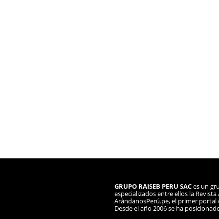
GRUPO RAISEB PERU SAC
es un gru
especializados entre ellos la Revist
ArándanosPerú.pe, el primer portal d
Desde el año 2006 se ha posicionad