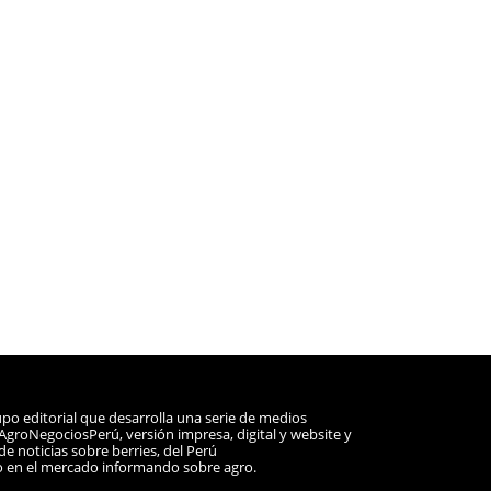
po editorial que desarrolla una serie de medios
a AgroNegociosPerú, versión impresa, digital y website y
e noticias sobre berries, del Perú
o en el mercado informando sobre agro.