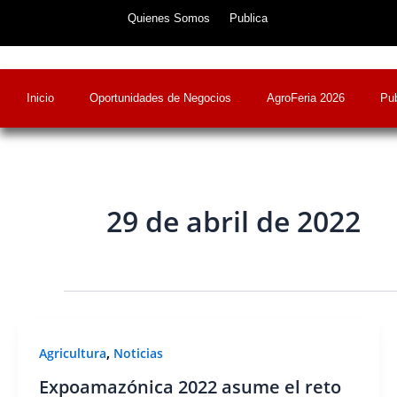
Skip
Quienes Somos
Publica
to
content
Inicio
Oportunidades de Negocios
AgroFeria 2026
Pub
29 de abril de 2022
,
Agricultura
Noticias
Expoamazónica 2022 asume el reto