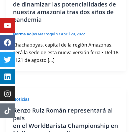
de dinamizar las potencialidades de
nuestra amazonía tras dos años de
pandemia
Youtube
Facebook
Twitter
Linkedin
Instagram
Norma Rojas Marroquin
/
abril 29, 2022
Chachapoyas, capital de la región Amazonas,
será la sede de esta nueva versión ferial• Del 18
al 21 de agosto […]
Noticias
Renzo Ruiz Román representará al
país
en el WorldBarista Championship en