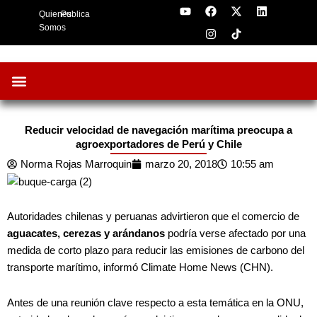
Y
F
I
X
L
Skip
Quienes
Publica
o
a
n
-
i
to
u
c
s
t
n
Somos
t
e
t
w
k
content
u
b
a
i
e
b
o
g
t
d
e
o
r
t
i
k
a
e
n
m
r
Oportunidades de Negocios
AgroFeria 2026
ARÁNDANOS PERÚ
Reducir velocidad de navegación marítima preocupa a
agroexportadores de Perú y Chile
Norma Rojas Marroquin
marzo 20, 2018
10:55 am
Autoridades chilenas y peruanas advirtieron que el comercio de
aguacates, cerezas y arándanos
podría verse afectado por una
medida de corto plazo para reducir las emisiones de carbono del
transporte marítimo, informó Climate Home News (CHN).
Antes de una reunión clave respecto a esta temática en la ONU,