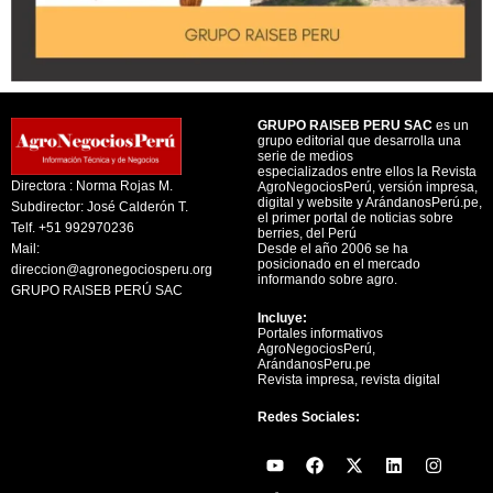
GRUPO RAISEB PERU SAC
es un
grupo editorial que desarrolla una
serie de medios
especializados entre ellos la Revista
Directora : Norma Rojas M.
AgroNegociosPerú, versión impresa,
digital y website y ArándanosPerú.pe,
Subdirector: José Calderón T.
el primer portal de noticias sobre
Telf. +51 992970236
berries, del Perú
Mail:
Desde el año 2006 se ha
posicionado en el mercado
direccion@agronegociosperu.org
informando sobre agro.
GRUPO RAISEB PERÚ SAC
Incluye:
Portales informativos
AgroNegociosPerú,
ArándanosPeru.pe
Revista impresa, revista digital
Redes Sociales:
Y
F
X
L
I
o
a
-
i
n
u
c
t
n
s