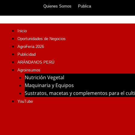
Skip
Quienes Somos
Publica
to
content
Inicio
Oportunidades de Negocios
AgroFeria 2026
Publicidad
ARÁNDANOS PERÚ
Agroinsumos
Nutrición Vegetal
Maquinaria y Equipos
Sustratos, macetas y complementos para el cul
YouTube