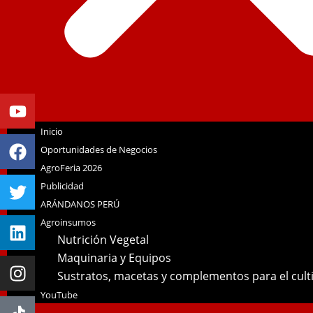
Youtube
Facebook
Twitter
Linkedin
Instagram
Inicio
Oportunidades de Negocios
AgroFeria 2026
Publicidad
ARÁNDANOS PERÚ
Agroinsumos
Nutrición Vegetal
Maquinaria y Equipos
Sustratos, macetas y complementos para el cul
YouTube