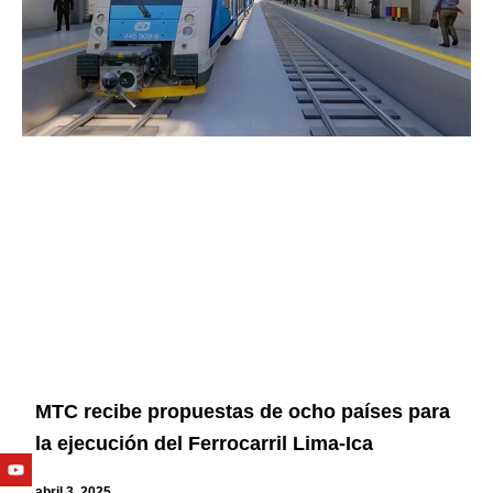
MTC recibe propuestas de ocho países para
la ejecución del Ferrocarril Lima-Ica
Youtube
Facebook
Twitter
Linkedin
Instagram
abril 3, 2025