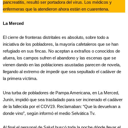
pancreatitis, resultó ser portadora del virus. Los médicos y
enfermeras que la atendieron ahora están en cuarentena.
La Merced
El cierre de fronteras distritales es absoluto, sobre todo a
iniciativa de los pobladores, la mayoría cafetaleros que se han
refugiado en sus fincas. No aceptan a extraños o conocidos de
afuera, los campos sufren el abandono y las escenas que se
vienen dando en las poblaciones asustadas parecen de novela,
llegando al extremo de impedir que sea sepultado el cadáver de
la primera víctima.
Una turba de pobladores de Pampa Americana, en La Merced,
Junín, impidió que sea trasladado para ser incinerado el cadáver
de la fallecida por el COV19. Reclamaban: “Que la devuelvan a
donde vino”, según informó el medio Selvática Tv.
Al final el personal de Salud buscó toda la noche dónde llevar el