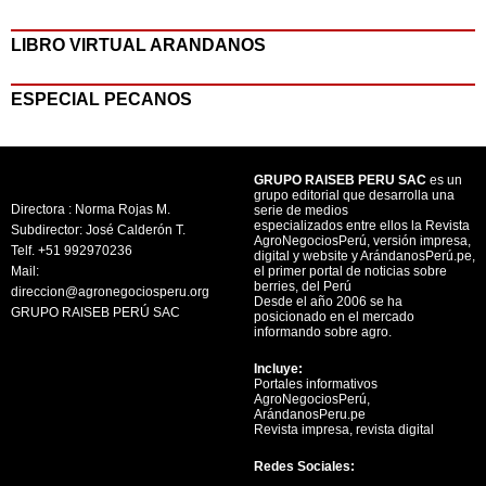
LIBRO VIRTUAL ARANDANOS
ESPECIAL PECANOS
GRUPO RAISEB PERU SAC
es un
grupo editorial que desarrolla una
Directora : Norma Rojas M.
serie de medios
especializados entre ellos la Revista
Subdirector: José Calderón T.
AgroNegociosPerú, versión impresa,
Telf. +51 992970236
digital y website y ArándanosPerú.pe,
Mail:
el primer portal de noticias sobre
berries, del Perú
direccion@agronegociosperu.org
Desde el año 2006 se ha
GRUPO RAISEB PERÚ SAC
posicionado en el mercado
informando sobre agro.
Incluye:
Portales informativos
AgroNegociosPerú,
ArándanosPeru.pe
Revista impresa, revista digital
Redes Sociales: