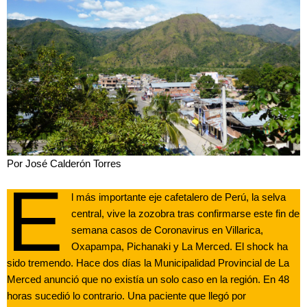
Por José Calderón Torres
E
l más importante eje cafetalero de Perú, la selva
central, vive la zozobra tras confirmarse este fin de
semana casos de Coronavirus en Villarica,
Oxapampa, Pichanaki y La Merced. El shock ha
sido tremendo. Hace dos días la Municipalidad Provincial de La
Merced anunció que no existía un solo caso en la región. En 48
horas sucedió lo contrario. Una paciente que llegó por