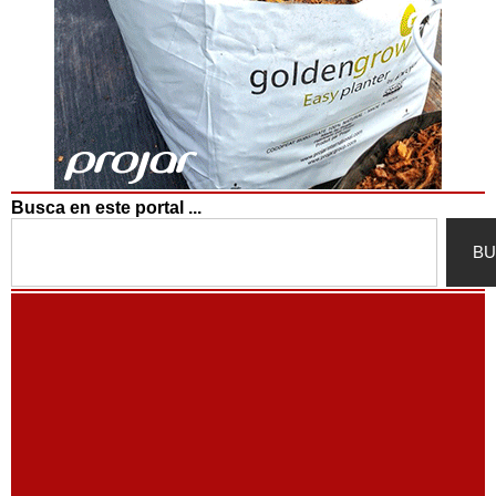
Busca en este portal ...
Search
BU