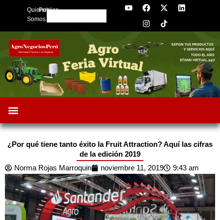
Y
F
I
X
L
Skip
Quienes
Publica
o
a
n
-
i
Search
to
u
c
s
t
n
Somos
t
e
t
w
k
content
u
b
a
i
e
b
o
g
t
d
e
o
r
t
i
k
a
e
n
m
r
¿Por qué tiene tanto éxito la Fruit Attraction? Aquí las cifras
de la edición 2019
Norma Rojas Marroquin
noviembre 11, 2019
9:43 am