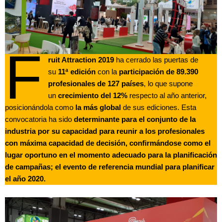
F
ruit Attraction 2019
ha cerrado las puertas de
su
11ª edición
con la
participación de 89.390
profesionales de 127 países
, lo que supone
un
crecimiento del 12%
respecto al año anterior,
posicionándola como
la más global
de sus ediciones. Esta
convocatoria ha sido
determinante para el conjunto de la
industria por su capacidad para reunir a los profesionales
con máxima capacidad de decisión, confirmándose como el
lugar oportuno en el momento adecuado para la planificación
de campañas; el evento de referencia mundial para planificar
el año 2020.