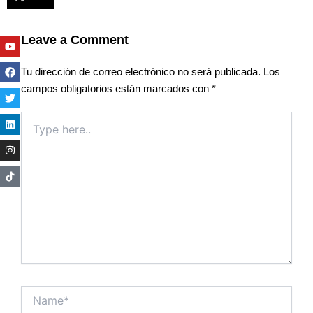
Leave a Comment
Youtube
Facebook
Twitter
Linkedin
Instagram
Tu dirección de correo electrónico no será publicada.
Los
campos obligatorios están marcados con
*
Type
here..
Name*