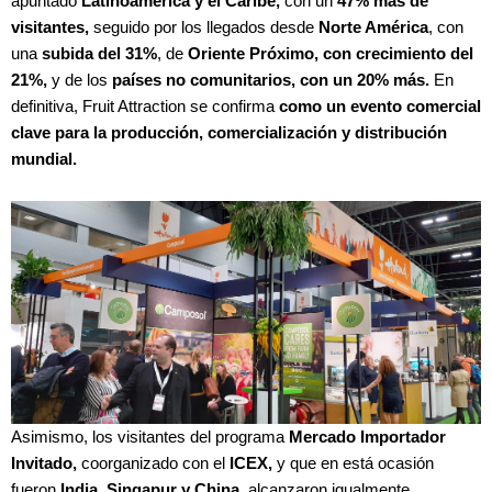
apuntado
Latinoamérica y el Caribe,
con un
47% más de
visitantes,
seguido por los llegados desde
Norte América
, con
una
subida del 31%
, de
Oriente Próximo, con crecimiento del
21%,
y de los
países no comunitarios, con un 20% más.
En
definitiva, Fruit Attraction se confirma
como un evento comercial
clave para la producción, comercialización y distribución
mundial.
Asimismo, los visitantes del programa
Mercado Importador
Invitado,
coorganizado con el
ICEX,
y que en está ocasión
fueron
India, Singapur y China,
alcanzaron igualmente