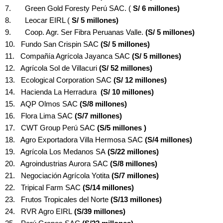
7. Green Gold Foresty Perú SAC. (
S/ 6 millones)
8. Leocar EIRL (
S/ 5 millones)
9. Coop. Agr. Ser Fibra Peruanas Valle.
(S/ 5 millones)
10. Fundo San Crispin SAC
(S/ 5 millones)
11. Compañía Agrícola Jayanca SAC
(S/ 5 millones)
12. Agrícola Sol de Villacuri
(S/ 52 millones)
13. Ecological Corporation SAC
(S/ 12 millones)
14. Hacienda La Herradura
(S/ 10 millones)
15. AQP Olmos SAC
(S/8 millones)
16. Flora Lima SAC
(S/7 millones)
17. CWT Group Perú SAC
(S/5 millones )
18. Agro Exportadora Villa Hermosa SAC
(S/4 millones)
19. Agrícola Los Medanos SA
(S/22 millones)
20. Agroindustrias Aurora SAC
(S/8 millones)
21. Negociación Agrícola Yotita
(S/7 millones)
22. Tripical Farm SAC
(S/14 millones)
23. Frutos Tropicales del Norte
(S/13 millones)
24. RVR Agro EIRL
(S/39 millones)