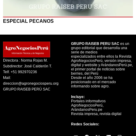
ESPECIAL PECANOS
GRUPO RAISEB PERU SAC
es un
grupo editorial que desarrolla una
serie de medios
especializados entre ellos la Revista
Directora : Norma Rojas M.
AgroNegociosPerú, versión impresa,
digital y website y ArándanosPerú.pe,
Subdirector: José Calderón T.
el primer portal de noticias sobre
Telf. +51 992970236
berries, del Perú
Mail:
Desde el año 2006 se ha
posicionado en el mercado
direccion@agronegociosperu.org
informando sobre agro.
GRUPO RAISEB PERÚ SAC
Incluye:
Portales informativos
AgroNegociosPerú,
ArándanosPeru.pe
Revista impresa, revista digital
Redes Sociales:
Y
F
X
L
I