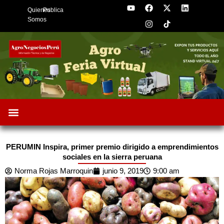
Y
F
I
X
L
Skip
Quienes
Publica
o
a
n
-
i
to
u
c
s
t
n
Somos
t
e
t
w
k
content
u
b
a
i
e
b
o
g
t
d
e
o
r
t
i
k
a
e
n
m
r
Oportunidades de Negocios
AgroFeria 2026
ARÁNDANOS PERÚ
PERUMIN Inspira, primer premio dirigido a emprendimientos
sociales en la sierra peruana
Norma Rojas Marroquin
junio 9, 2019
9:00 am