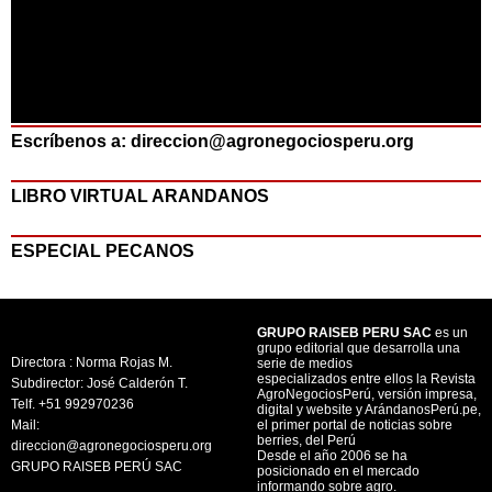
Escríbenos a: direccion@agronegociosperu.org
LIBRO VIRTUAL ARANDANOS
ESPECIAL PECANOS
GRUPO RAISEB PERU SAC
es un
grupo editorial que desarrolla una
Directora : Norma Rojas M.
serie de medios
especializados entre ellos la Revista
Subdirector: José Calderón T.
AgroNegociosPerú, versión impresa,
Telf. +51 992970236
digital y website y ArándanosPerú.pe,
Mail:
el primer portal de noticias sobre
berries, del Perú
direccion@agronegociosperu.org
Desde el año 2006 se ha
GRUPO RAISEB PERÚ SAC
posicionado en el mercado
informando sobre agro.