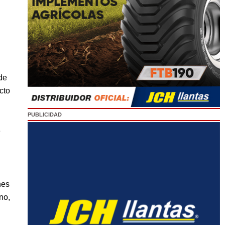
de
cto
PUBLICIDAD
e
nes
no,