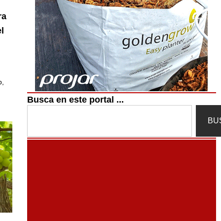
ra
l
p,
Busca en este portal ...
Search
BU