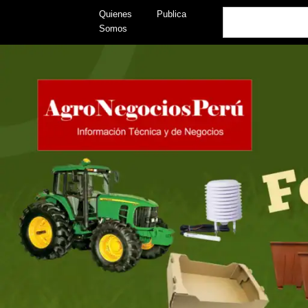
Skip
Search
Quienes
Publica
to
Somos
content