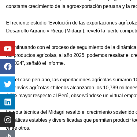
constante crecimiento de la agroexportación peruana y la rec
El reciente estudio “Evolución de las exportaciones agrícolas
Desarrollo Agrario y Riego (Midagri), reveló la fuerte compe
Youtube
Facebook
Twitter
Linkedin
Instagram
“Continuando con el proceso de seguimiento de la dinámica
los productos agrícolas, al año 2025, podemos resaltar el c
al 2024”, señaló el informe.
“En el caso peruano, las exportaciones agrícolas sumaron 1
los envíos agrícolas chilenos alcanzaron los 10,789 millones
0.5% mayor respecto al Perú, observándose un virtual empat
La nota técnica del Midagri resaltó el crecimiento sostenido
climáticas estables y diversificadas que permiten producir to
entre otros.