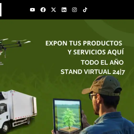
Youtube
Facebook
X-
Linkedin
Instagram
twitter