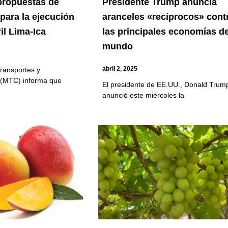
propuestas de
Presidente Trump anuncia
para la ejecución
aranceles «recíprocos» cont
il Lima-Ica
las principales economías de
mundo
abril 2, 2025
Transportes y
(MTC) informa que
El presidente de EE.UU., Donald Trum
anunció este miércoles la