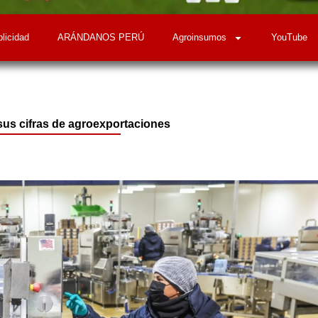
licidad
ARÁNDANOS PERÚ
Agroinsumos
YouTube
 sus cifras de agroexportaciones