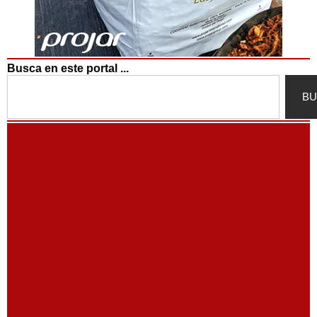
Busca en este portal ...
Search
BU