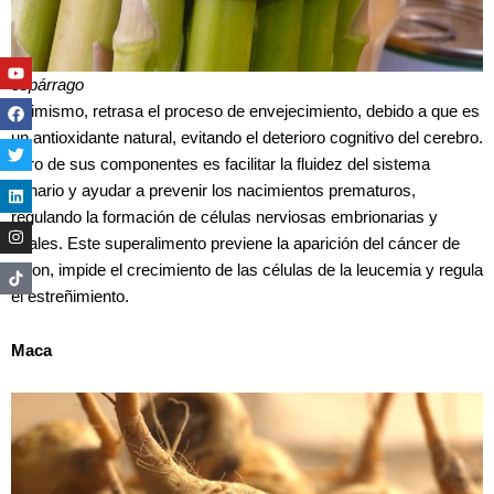
Youtube
Facebook
Twitter
Linkedin
Instagram
espárrago
Asimismo, retrasa el proceso de envejecimiento, debido a que es
un antioxidante natural, evitando el deterioro cognitivo del cerebro.
Otro de sus componentes es facilitar la fluidez del sistema
urinario y ayudar a prevenir los nacimientos prematuros,
regulando la formación de células nerviosas embrionarias y
fetales. Este superalimento previene la aparición del cáncer de
colon, impide el crecimiento de las células de la leucemia y regula
el estreñimiento.
Maca