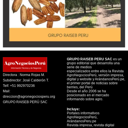
GRUPO RAISEB PERU SAC
es un
grupo editorial que desarrolla una
serie de medios
especializados entre ellos la Revista
Directora : Norma Rojas M.
AgroNegociosPerú, versión impresa,
digital y website y ArándanosPerú.pe,
Subdirector: José Calderón T.
el primer portal de noticias sobre
Telf. +51 992970236
berries, del Perú
Mail:
Desde el año 2006 se ha
posicionado en el mercado
direccion@agronegociosperu.org
informando sobre agro.
GRUPO RAISEB PERÚ SAC
Incluye:
Portales informativos
AgroNegociosPerú,
ArándanosPeru.pe
Revista impresa, revista digital