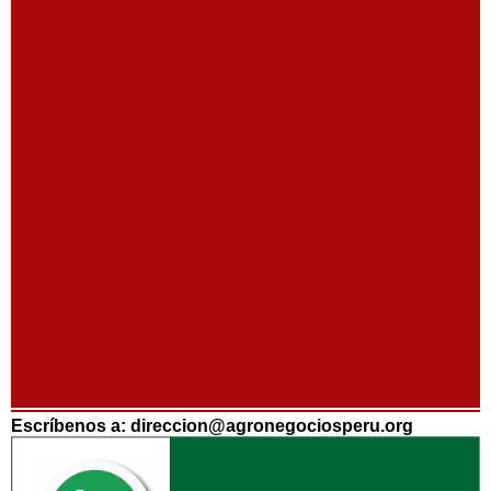
Escríbenos a: direccion@agronegociosperu.org