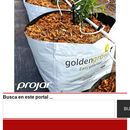
Busca en este portal ...
Search
BU