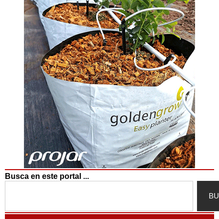
Busca en este portal ...
Search
BU