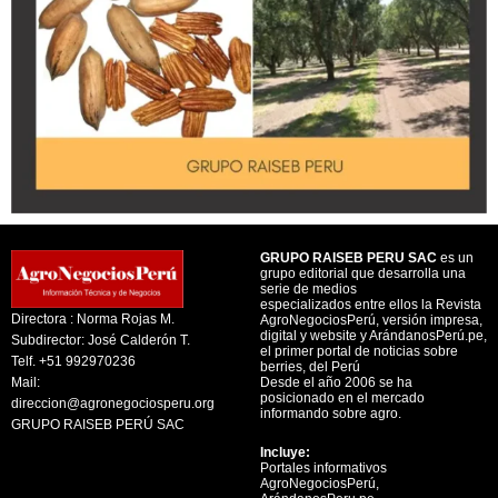
GRUPO RAISEB PERU SAC
es un
grupo editorial que desarrolla una
serie de medios
especializados entre ellos la Revista
Directora : Norma Rojas M.
AgroNegociosPerú, versión impresa,
digital y website y ArándanosPerú.pe,
Subdirector: José Calderón T.
el primer portal de noticias sobre
Telf. +51 992970236
berries, del Perú
Mail:
Desde el año 2006 se ha
posicionado en el mercado
direccion@agronegociosperu.org
informando sobre agro.
GRUPO RAISEB PERÚ SAC
Incluye:
Portales informativos
AgroNegociosPerú,