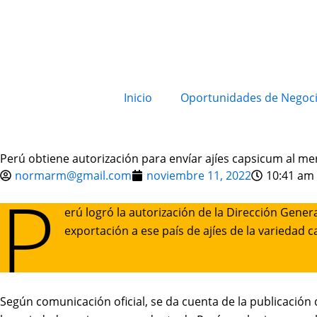
Inicio
Oportunidades de Negoc
Perú obtiene autorización para envíar ajíes capsicum al m
normarm@gmail.com
noviembre 11, 2022
10:41 am
P
erú logró la autorización de la Dirección Gener
exportación a ese país de ajíes de la variedad 
Según comunicación oficial, se da cuenta de la publicación 