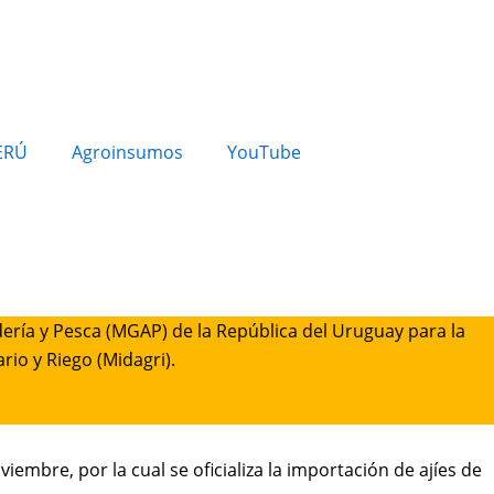
ERÚ
Agroinsumos
YouTube
adería y Pesca (MGAP) de la República del Uruguay para la
rio y Riego (Midagri).
embre, por la cual se oficializa la importación de ajíes de