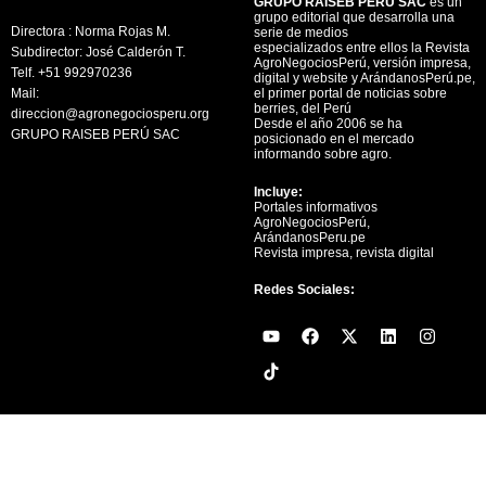
GRUPO RAISEB PERU SAC
es un
grupo editorial que desarrolla una
Directora : Norma Rojas M.
serie de medios
especializados entre ellos la Revista
Subdirector: José Calderón T.
AgroNegociosPerú, versión impresa,
Telf. +51 992970236
digital y website y ArándanosPerú.pe,
Mail:
el primer portal de noticias sobre
berries, del Perú
direccion@agronegociosperu.org
Desde el año 2006 se ha
GRUPO RAISEB PERÚ SAC
posicionado en el mercado
informando sobre agro.
Incluye:
Portales informativos
AgroNegociosPerú,
ArándanosPeru.pe
Revista impresa, revista digital
Redes Sociales:
Y
F
X
L
I
o
a
-
i
n
u
c
t
n
s
t
e
w
k
t
u
b
i
e
a
b
o
t
d
g
e
o
t
i
r
k
e
n
a
r
m