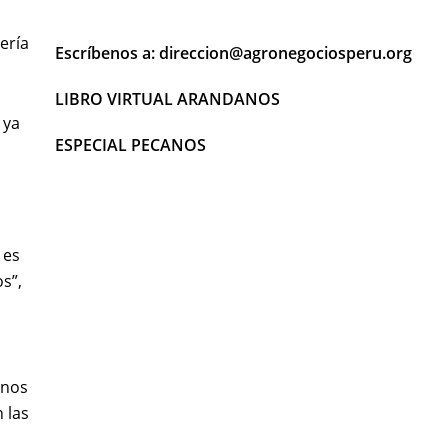
ería
Escríbenos a: direccion@agronegociosperu.org
LIBRO VIRTUAL ARANDANOS
 ya
ESPECIAL PECANOS
 es
s”,
 nos
 las