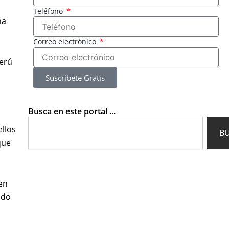
Teléfono
na
Correo electrónico
Perú
Suscríbete Gratis
Busca en este portal ...
Search
ellos
B
que
en
ido