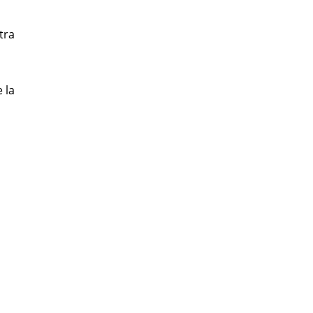
tra
 la