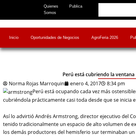
Skip
Search
Quienes
Publica
to
Somos
content
Inicio
Oportunidades de Negocios
AgroFeria 2026
Pub
Perú está cubriendo la ventana
Norma Rojas Marroquin
enero 4, 2017
8:34 pm
Perú está ocupando cada vez más ostensible
cubriéndola prácticamente casi toda desde que se inicia 
Así lo advirtió Andrés Armstrong, director ejecutivo del 
tenido tradicionalmente un espacio de alto volumen de ex
los demás productores del hemisferio sur terminaban un p