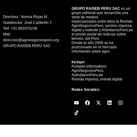
GRUPO RAISEB PERU SAC
es un
grupo editorial que desarrolla una
Directora : Norma Rojas M.
serie de medios
especializados entre ellos la Revista
Subdirector: José Calderón T.
AgroNegociosPerú, versión impresa,
Telf. +51 992970236
digital y website y ArándanosPerú.pe,
Mail:
el primer portal de noticias sobre
berries, del Perú
direccion@agronegociosperu.org
Desde el año 2006 se ha
GRUPO RAISEB PERÚ SAC
posicionado en el mercado
informando sobre agro.
Incluye:
Portales informativos
AgroNegociosPerú,
ArándanosPeru.pe
Revista impresa, revista digital
Redes Sociales:
Y
F
X
L
I
o
a
-
i
n
u
c
t
n
s
t
e
w
k
t
u
b
i
e
a
b
o
t
d
g
e
o
t
i
r
k
e
n
a