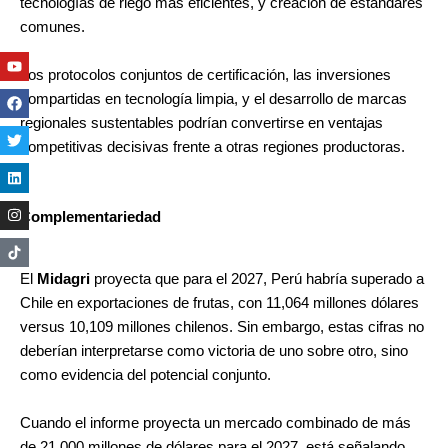
tecnologías de riego más eficientes, y creación de estándares
comunes.
Youtube
Facebook
Twitter
Linkedin
Instagram
Los protocolos conjuntos de certificación, las inversiones
compartidas en tecnología limpia, y el desarrollo de marcas
regionales sustentables podrían convertirse en ventajas
competitivas decisivas frente a otras regiones productoras.
Complementariedad
El
Midagri
proyecta que para el 2027, Perú habría superado a
Chile en exportaciones de frutas, con 11,064 millones dólares
versus 10,109 millones chilenos. Sin embargo, estas cifras no
deberían interpretarse como victoria de uno sobre otro, sino
como evidencia del potencial conjunto.
Cuando el informe proyecta un mercado combinado de más
de 21,000 millones de dólares para el 2027, está señalando