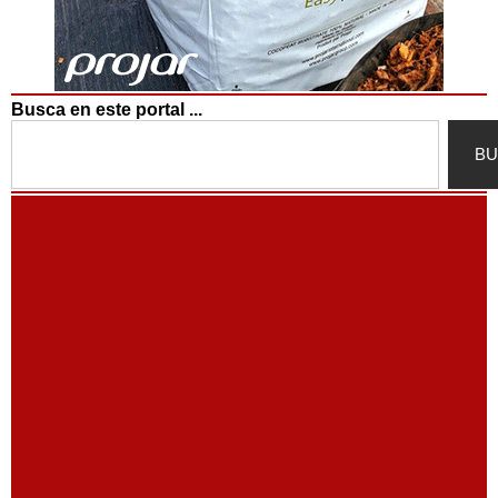
Busca en este portal ...
Search
BU