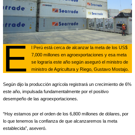
E
l Perú está cerca de alcanzar la meta de los US$
7,000 millones en agroexportaciones y esa meta
se lograría este año según aseguró el ministro de
ministro de Agricultura y Riego, Gustavo Mostajo.
Según dijo la producción agrícola registrará un crecimiento de 6%
este año, impulsada fundamentalmente por el positivo
desempeño de las agroexportaciones.
“Hoy estamos por el orden de los 6,800 millones de dólares, por
lo que tenemos la confianza de que alcanzaremos la meta
establecida”, aseveró.