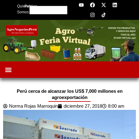
Y
F
I
X
L
Skip
Quienes
Publica
o
a
n
-
i
Search
to
u
c
s
t
n
Somos
t
e
t
w
k
content
u
b
a
i
e
b
o
g
t
d
e
o
r
t
i
k
a
e
n
m
r
Perú cerca de alcanzar los US$ 7,000 millones en
agroexportación
Norma Rojas Marroquin
diciembre 27, 2018
8:00 am