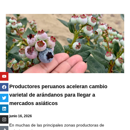
Youtube
Facebook
Twitter
Linkedin
Instagram
Productores peruanos aceleran cambio
varietal de arándanos para llegar a
mercados asiáticos
junio 16, 2026
En muchas de las principales zonas productoras de