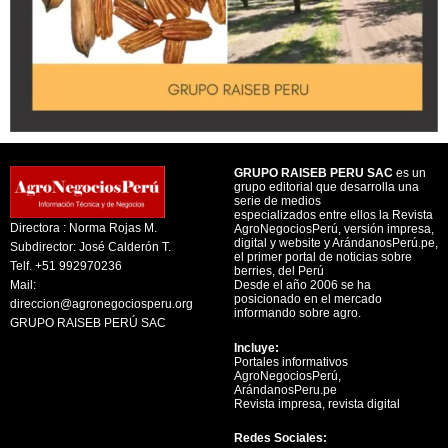
GRUPO RAISEB PERU SAC
es un
grupo editorial que desarrolla una
serie de medios
especializados entre ellos la Revista
Directora : Norma Rojas M.
AgroNegociosPerú, versión impresa,
digital y website y ArándanosPerú.pe,
Subdirector: José Calderón T.
el primer portal de noticias sobre
Telf. +51 992970236
berries, del Perú
Mail:
Desde el año 2006 se ha
posicionado en el mercado
direccion@agronegociosperu.org
informando sobre agro.
GRUPO RAISEB PERÚ SAC
Incluye:
Portales informativos
AgroNegociosPerú,
ArándanosPeru.pe
Revista impresa, revista digital
Redes Sociales: