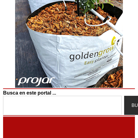
Busca en este portal ...
Search
BU