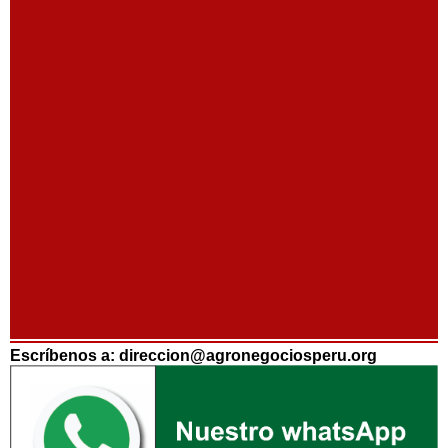
Escríbenos a: direccion@agronegociosperu.org